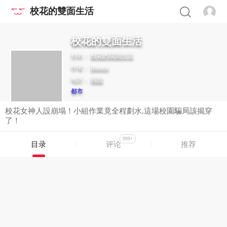
校花的雙面生活
校花的雙面生活
别名：
校花的双面生活
作者：
Imsooa
地区：
韩国
都市
校花女神人設崩塌！小組作業竟全程劃水,這場校園騙局該揭穿
了！
999+
目录
评论
推荐