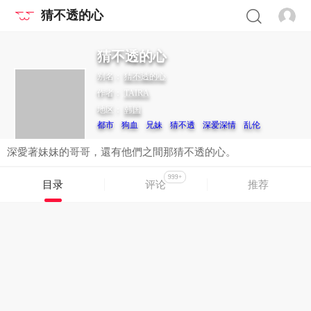
猜不透的心
猜不透的心
别名：
猜不透的心
作者：
TAIRA
地区：
韩国
都市
狗血
兄妹
猜不透
深爱深情
乱伦
深愛著妹妹的哥哥，還有他們之間那猜不透的心。
999+
目录
评论
推荐