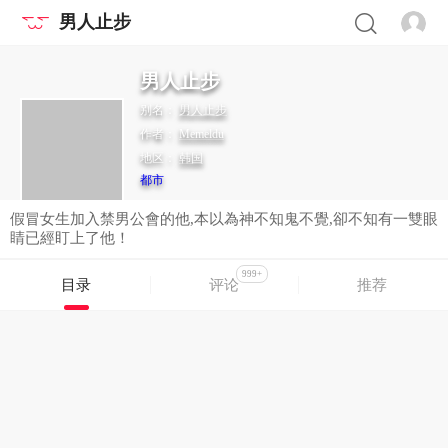
男人止步
男人止步
别名：
男人止步
作者：
Memeldu
地区：
韩国
都市
假冒女生加入禁男公會的他,本以為神不知鬼不覺,卻不知有一雙眼
睛已經盯上了他！
999+
目录
评论
推荐