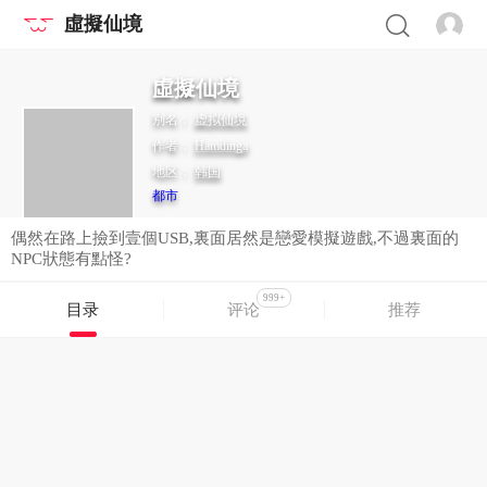
虛擬仙境
虛擬仙境
别名：
虚拟仙境
作者：
Hamdinga
地区：
韩国
都市
偶然在路上撿到壹個USB,裏面居然是戀愛模擬遊戲,不過裏面的
NPC狀態有點怪?
999+
目录
评论
推荐