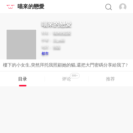
喵來的戀愛
喵來的戀愛
别名：
喵来的恋爱
作者：
10_milli
地区：
韩国
都市
樓下的小女生,突然拜托我照顧她的貓,還把大門密碼分享給我了?
999+
目录
评论
推荐